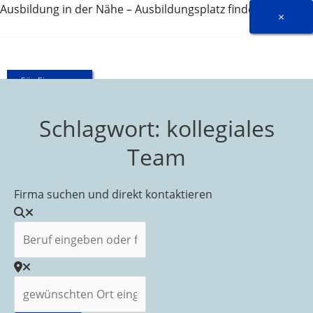
Zum
Ausbildung in der Nähe – Ausbildungsplatz finden
×
Inhalt
springen
Für Firmen ...
Schlagwort: kollegiales
GD-
Archiv
Team
Firma suchen und direkt kontaktieren
Beruf eingeben oder frei lassen
gewünschten Ort eingeben