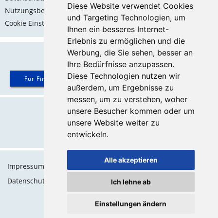
Diese Website verwendet Cookies
Nutzungsbedingungen
und Targeting Technologien, um
Cookie Einstellungen
Ihnen ein besseres Internet-
Erlebnis zu ermöglichen und die
Werbung, die Sie sehen, besser an
Ihre Bedürfnisse anzupassen.
Diese Technologien nutzen wir
Für Firmen ...
außerdem, um Ergebnisse zu
messen, um zu verstehen, woher
Ein Projekt von
unsere Besucher kommen oder um
unsere Website weiter zu
entwickeln.
Website | Onlineshop | Marketing
Alle akzeptieren
Impressum
Datenschutz
Ich lehne ab
AGB
Einstellungen ändern
Cookie-Consent