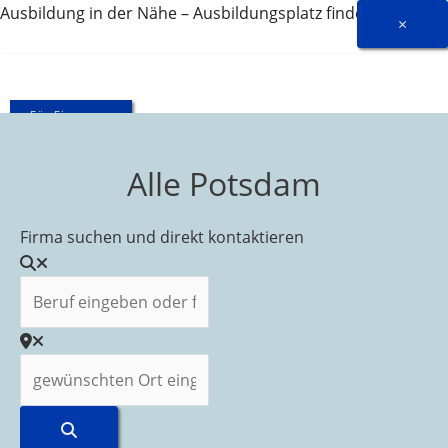
Zum
Ausbildung in der Nähe – Ausbildungsplatz finden
×
Inhalt
springen
Für Firmen ...
Alle Potsdam
GD-
Archiv
Firma suchen und direkt kontaktieren
Beruf eingeben oder frei lassen
gewünschten Ort eingeben
Suchen