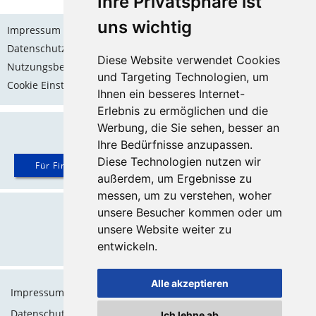
Ihre Privatsphäre ist
uns wichtig
Impressum
Datenschutz
Diese Website verwendet Cookies
Nutzungsbedingungen
und Targeting Technologien, um
Cookie Einstellungen
Ihnen ein besseres Internet-
Erlebnis zu ermöglichen und die
Werbung, die Sie sehen, besser an
Ihre Bedürfnisse anzupassen.
Diese Technologien nutzen wir
Für Firmen ...
außerdem, um Ergebnisse zu
messen, um zu verstehen, woher
Ein Projekt von
unsere Besucher kommen oder um
unsere Website weiter zu
entwickeln.
Website | Onlineshop | Marketing
Alle akzeptieren
Impressum
Datenschutz
Ich lehne ab