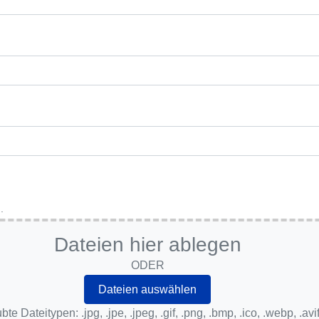
.
Dateien hier ablegen
ODER
bte Dateitypen: .jpg, .jpe, .jpeg, .gif, .png, .bmp, .ico, .webp, .avi