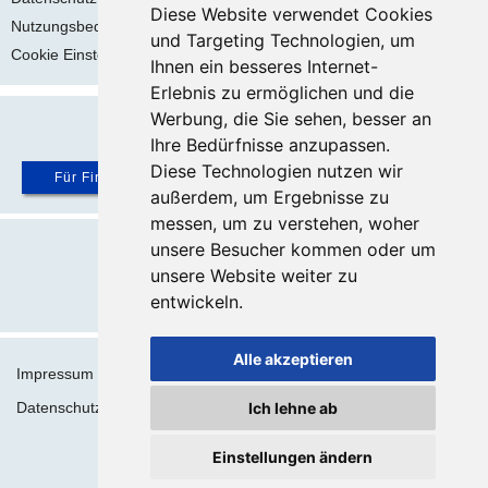
Diese Website verwendet Cookies
Nutzungsbedingungen
und Targeting Technologien, um
Cookie Einstellungen
Ihnen ein besseres Internet-
Erlebnis zu ermöglichen und die
Werbung, die Sie sehen, besser an
Ihre Bedürfnisse anzupassen.
Diese Technologien nutzen wir
Für Firmen ...
außerdem, um Ergebnisse zu
messen, um zu verstehen, woher
unsere Besucher kommen oder um
Ein Projekt von
unsere Website weiter zu
entwickeln.
Website | Onlineshop | Marketing
Alle akzeptieren
Impressum
Datenschutz
Ich lehne ab
AGB
Einstellungen ändern
Cookie-Consent