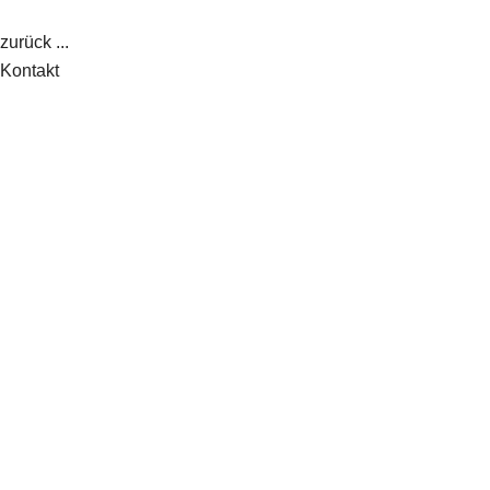
Zum
Inhalt
zurück ...
springen
Kontakt