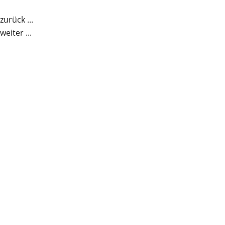
Zum
Inhalt
zurück ...
springen
weiter ...